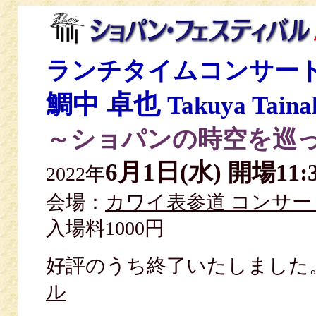
ランチタイムコンサー
鯛中 卓也
Takuya Taina
～ショパンの時空を巡
6月1日(水)
開場11:
2022年
会場：
カワイ表参道 コンサ
入場料1000円
好評のうち終了いたしまし
ル