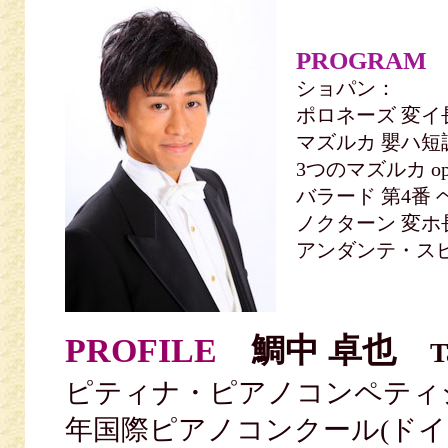
PROGRAM
ショパン：
ポロネーズ 変イ
マズルカ 嬰ハ短調 
3つのマズルカ op
バラード 第4番 ヘ
ノクターン 変ホ長調
アンダンテ・スピ
PROFILE
鯛中 卓也
T
ピティナ・ピアノコンペティ
年国際ピアノコンクール(ドイ