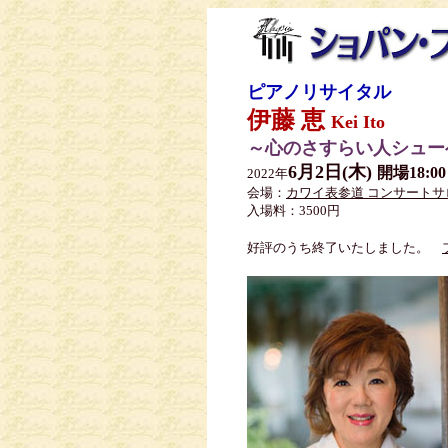
ピアノリサイタル
伊藤 恵
Kei Ito
～心のさすらい人シュー
6月2日(木)
開場18:0
2022年
会場：
カワイ表参道 コンサート
入場料：3500円
好評のうち終了いたしました。