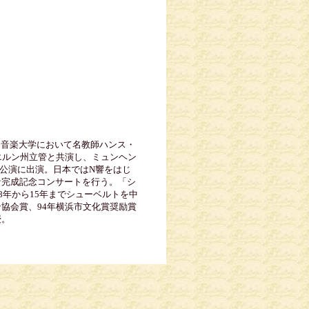
ー音楽大学において名教師ハンス・
エルン州立管と共演し、ミュンヘン
公演に出演。日本ではN響をはじ
音完成記念コンサートを行う。「シ
8年から15年までシューベルトを中
協会賞、94年横浜市文化賞奨励賞
授。