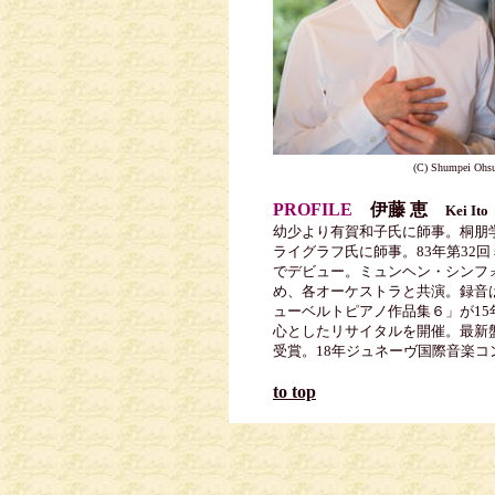
(C) Shumpei Ohs
PROFILE
伊藤 恵
Kei Ito
幼少より有賀和子氏に師事。桐朋
ライグラフ氏に師事。83年第3
でデビュー。ミュンヘン・シンフ
め、各オーケストラと共演。録音
ューベルトピアノ作品集６」が15
心としたリサイタルを開催。最新
受賞。18年ジュネーヴ国際音楽
to top