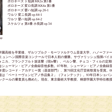
ポロネーズ ト短調 KK2a 第1番
ポロネーズ 変ロ長調 KK4a 第1番
ポロネーズ 嬰ハ短調 op.26-1
ワルツ 変ニ長調 op.64-1
ワルツ 嬰ハ短調 op.64-2
スケルツォ 第4番 ホ長調 op.54
ugi
学園高校を卒業後、ザルツブルク・モーツァルテウム音楽大学、ハノーファ
2回ミュンヘン国際音楽コンクールで日本人初の優勝。サヴァリッシュ指揮バイ
ォニカ、フランクフルト放送響（現hr響）、ベルン響、チェコ・フィルの定期
はシューマン・ピアノ全曲録音他多数。07年秋、シューマン・ピアノ全曲録
年度レコード・アカデミー賞（器楽部門）、第70回文化庁芸術祭賞を受賞。0
盤は「ベートーヴェンピアノ作品集２」（フォンテック）。93年日本ショパン
コンクールの審査員も務めた。現在、東京藝術大学教授、桐朋学園大学特任教