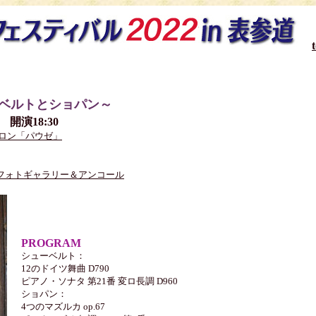
ベルトとショパン～
0 開演18:30
サロン「パウゼ」
フォトギャラリー＆アンコール
PROGRAM
シューベルト：
12のドイツ舞曲 D790
ピアノ・ソナタ 第21番 変ロ長調 D960
ショパン：
4つのマズルカ op.67