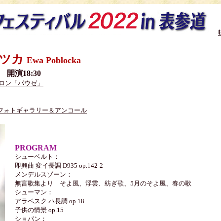
ォツカ
Ewa Poblocka
0 開演18:30
サロン「パウゼ」
フォトギャラリー＆アンコール
PROGRAM
シューベルト：
即興曲 変イ長調 D935 op.142-2
メンデルスゾーン：
無言歌集より そよ風、浮雲、紡ぎ歌、5月のそよ風、春の歌
シューマン：
アラベスク ハ長調 op.18
子供の情景 op.15
ショパン：