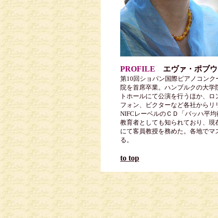
PROFILE
エヴァ・ポブウ
第10回ショパン国際ピアノコン
院を首席卒業。ハンブルクの大学院
トホールにて公演を行うほか、ロ
フォン、ビクターなど各社からリリ
NIFCレーベルのＣＤ「バッハ平
教育者としても知られており、現
にて客員教授を務めた。各地でマ
る。
to top