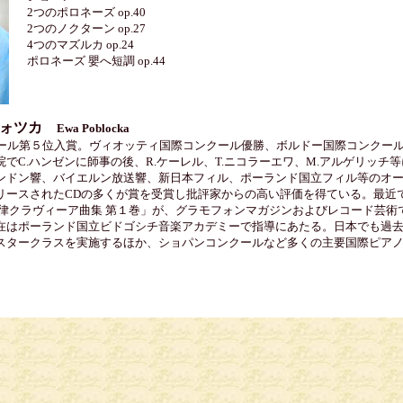
2つのポロネーズ op.40
2つのノクターン op.27
4つのマズルカ op.24
ポロネーズ 嬰へ短調 op.44
ォツカ
Ewa Poblocka
クール第５位入賞。ヴィオッティ国際コンクール優勝、ボルドー国際コンクール
でC.ハンゼンに師事の後、R.ケーレル、T.ニコラーエワ、M.アルゲリッチ
ンドン響、バイエルン放送響、新日本フィル、ポーランド国立フィル等のオ
ースされたCDの多くが賞を受賞し批評家からの高い評価を得ている。最近では
均律クラヴィーア曲集 第１巻」が、グラモフォンマガジンおよびレコード芸
在はポーランド国立ビドゴシチ音楽アカデミーで指導にあたる。日本でも過
スタークラスを実施するほか、ショパンコンクールなど多くの主要国際ピア