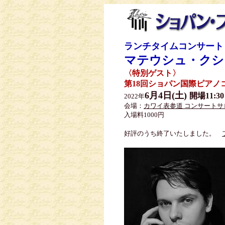
ランチタイムコンサート
マテウシュ・ク
〈特別ゲスト〉
第18回ショパン国際ピア
6月4日(土)
開場11:3
2022年
会場：
カワイ表参道 コンサート
入場料1000円
好評のうち終了いたしました。