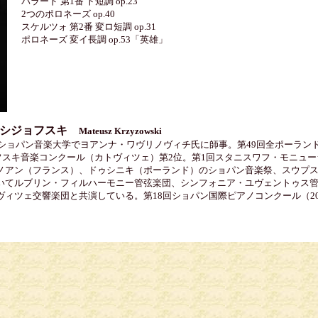
バラード 第1番 ト短調 op.23
2つのポロネーズ op.40
スケルツォ 第2番 変ロ短調 op.31
ポロネーズ 変イ長調 op.53「英雄」
シジョフスキ
Mateusz Krzyzowski
・ショパン音楽大学でヨアンナ・ワヴリノヴィチ氏に師事。第49回全ポーラン
ノフスキ音楽コンクール（カトヴィツェ）第2位。第1回スタニスワフ・モニュ
ノアン（フランス）、ドゥシニキ（ポーランド）のショパン音楽祭、スウプ
いてルブリン・フィルハーモニー管弦楽団、シンフォニア・ユヴェントゥス
ィツェ交響楽団と共演している。第18回ショパン国際ピアノコンクール（20