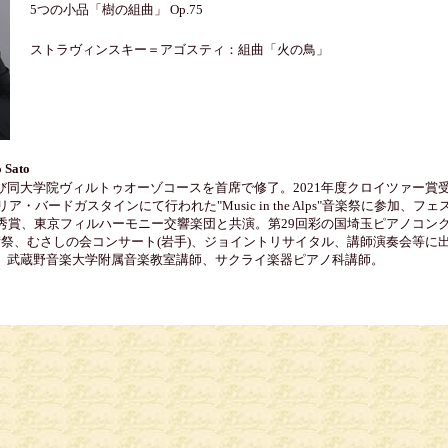
5つの小品「樹の組曲」 Op.75
ストラヴィンスキー＝アゴスティ：組曲「火の鳥」
o Sato
び同大学院ヴィルトゥオーゾコースを首席で修了。2021年度クロイツァー賞
ア・バードガスタインにて行われた"Music in the Alps"音楽祭に参加
秀賞、東京フィルハーモニー交響楽団と共演。第29回彩の国埼玉ピアノコンク
術祭、むさしの会コンサート(岩手)、ジョイントリサイタル、講師演奏会等に
、武蔵野音楽大学附属音楽教室講師、サクライ楽器ピアノ科講師。