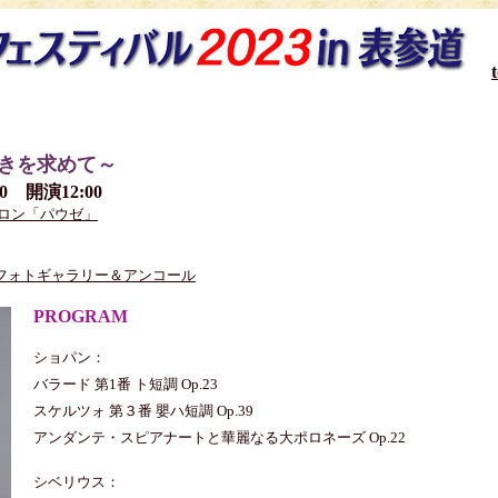
きを求めて～
0 開演12:00
サロン「パウゼ」
フォトギャラリー＆アンコール
PROGRAM
ショパン：
バラード 第1番 ト短調 Op.23
スケルツォ 第３番 嬰ハ短調 Op.39
アンダンテ・スピアナートと華麗なる大ポロネーズ Op.22
シベリウス：