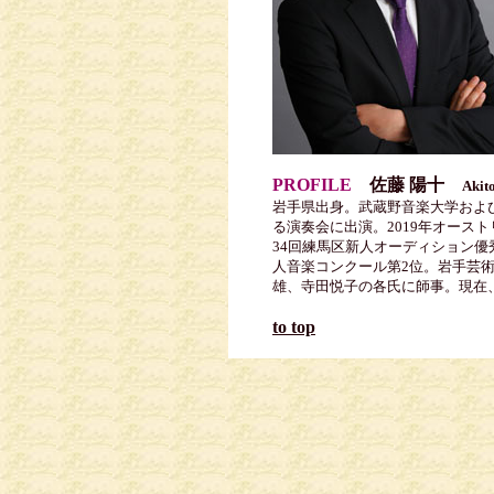
PROFILE
佐藤 陽十
Akit
岩手県出身。武蔵野音楽大学およ
る演奏会に出演。2019年オーストリ
34回練馬区新人オーディション優
人音楽コンクール第2位。岩手芸
雄、寺田悦子の各氏に師事。現在
to top