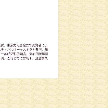
受賞、東京文化会館にて受賞者によ
、フェスティバルオーケストラと共演。第
ールF部門3位銅賞。第41回飯塚新
出演。これまでに宮暁子、渡邉規久