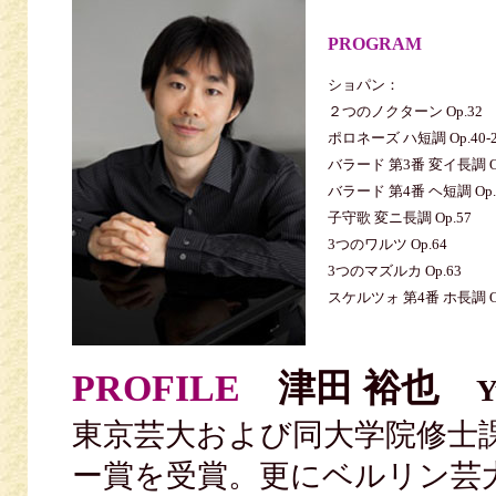
PROGRAM
ショパン：
２つのノクターン Op.32
ポロネーズ ハ短調 Op.40-
バラード 第3番 変イ長調 Op
バラード 第4番 ヘ短調 Op.
子守歌 変ニ長調 Op.57
3つのワルツ Op.64
3つのマズルカ Op.63
スケルツォ 第4番 ホ長調 Op
PROFILE
津田 裕也
Y
東京芸大および同大学院修士
ー賞を受賞。更にベルリン芸