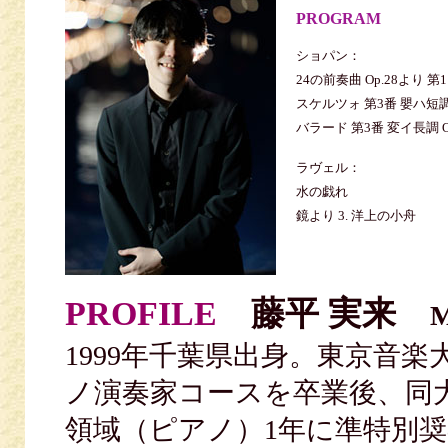
PROGRAM
ショパン：
24の前奏曲 Op.28より 第
スケルツォ 第3番 嬰ハ短調 
バラード 第3番 変イ長調 Op
ラヴェル：
水の戯れ
鏡より 3. 洋上の小舟
PROFILE
藤平 実来
M
1999年千葉県出身。東京音
ノ演奏家コースを卒業後、同
領域（ピアノ）1年に準特別