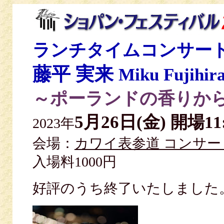
ランチタイムコンサー
藤平 実来
Miku Fujihir
～ポーランドの香りか
5月26日(金)
開場11
2023年
会場：
カワイ表参道 コンサ
入場料1000円
好評のうち終了いたしまし