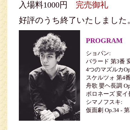
入場料1000円
完売御礼
好評のうち終了いたしまし
PROGRAM
ショパン:
バラード 第3番 変
4つのマズルカOp.
スケルツォ 第4番 
舟歌 嬰ヘ長調 Op.
ポロネーズ 変イ長
シマノフスキ:
仮面劇 Op.34