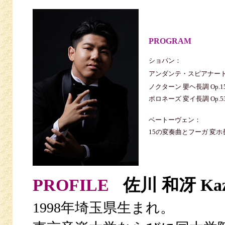
PROGRAM
ショパン：
アンダンテ・スピアナートと
ノクターン 嬰ヘ長調 Op.15
ポロネーズ 変イ長調 Op.5
ベートーヴェン：
15の変奏曲とフーガ 変ホ長
PROFILE
佐川 和冴 Kazu
1998年埼玉県生まれ。