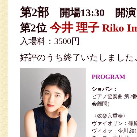
第2部
開場13:30 開演1
今井 理子
第2位
Riko I
入場料：3500円
好評のうち終了いたしまし
PROGRAM
ショパン：
ピアノ協奏曲 第2番
会顧問）
〈弦楽六重奏〉
ヴァイオリン：篠原 悠
ヴィオラ：今川 結(1s