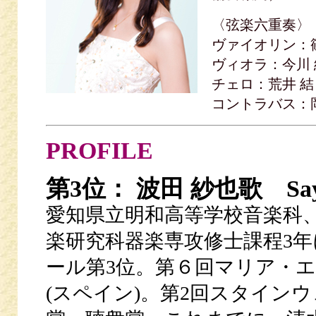
〈弦楽六重奏〉
ヴァイオリン：篠原 
ヴィオラ：今川 結(
チェロ：荒井 結
コントラバス：
PROFILE
第3位： 波田 紗也歌 Saya
愛知県立明和高等学校音楽科
楽研究科器楽専攻修士課程3年
ール第3位。第６回マリア・
(スペイン)。第2回スタインウェ