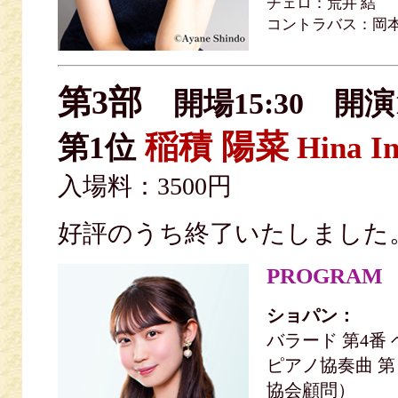
チェロ：荒井 結
コントラバス：岡本
第3部
開場15:30 開演1
稲積 陽菜
第1位
Hina I
入場料：3500円
好評のうち終了いたしまし
PROGRAM
ショパン：
バラード 第4番 ヘ
ピアノ協奏曲 第
協会顧問）