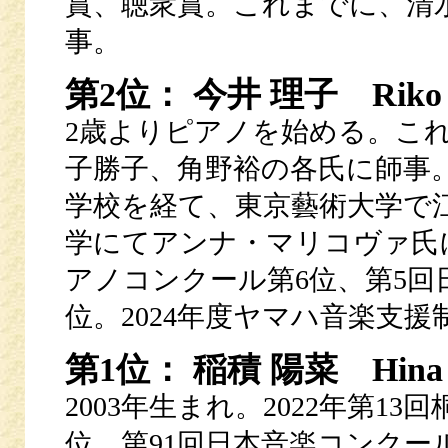
賞、聴衆賞。これまでに、清
事。
第2位： 今井 理子 Riko 
2歳よりピアノを始める。こ
子勝子、角野裕の各氏に師事
学校を経て、東京藝術大学で
学にてアンナ・マリコヴァ氏に師事。
アノコンクール第6位、第5回
位。2024年度ヤマハ音楽支援
第1位： 稲積 陽菜 Hina I
2003年生まれ。2022年第1
位。第91回日本音楽コンクール