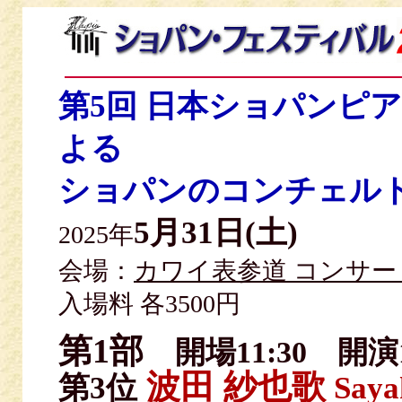
第5回 日本ショパンピア
よる
ショパンのコンチェル
5月31日(土)
2025年
会場：
カワイ表参道 コンサ
入場料 各3500円
第1部
開場11:30 開演1
波田 紗也歌
第3位
Saya