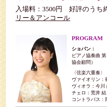
入場料：3500円 好評のう
リー＆アンコール
PROGRAM
ショパン：
ピアノ協奏曲 第
協会顧問）
〈弦楽六重奏〉
ヴァイオリン：篠原 
ヴィオラ：今川 結(
チェロ：荒井 結
コントラバス：