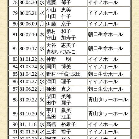
78
80.04.30
水
遠藤 郁子
イイノホール
小山 恵美
水
イイノホール
79
80.05.21
山田 仁子
80
80.06.09
月
伊藤 京子
イイノホール
新村 和子
木
朝日生命ホール
81
80.07.10
守山 加寿子
大谷 恵美子
水
朝日生命ホール
82
80.09.17
青柳いづみこ
83
81.01.22
木
神野 明
イイノホール
84
81.03.24
火
岡田 博美
イイノホール
85
81.04.22
水
野村･千蔵･成田
朝日生命ホール
86
81.05.27
水
津田 理子
イイノホール
87
81.06.22
月
種田 直之
朝日生命ホール
柴田 美穂
火
青山タワーホール
88
81.09.22
田中 麗子
宇川 眞美
火
青山タワーホール
89
81.10.20
高田 江里
90
81.11.18
水
高橋 裕希子
イイノホール
91
82.01.20
水
三木 裕子
イイノホール