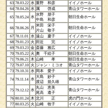
63
78.03.22
水
重野 和彦
イイノホール
64
78.04.26
水
属 啓成
青山タワーホール
水野 朋子
水
朝日生命ホール
65
78.05.24
中島 和彦
米田 栄子
月
朝日生命ホール
66
78.06.26
片山 敬子
67
78.11.01
水
遠山 慶子
イイノホール
68
79.01.23
火
田近 完
イイノホール
69
79.03.23
金
斎藤 雅広
イイノホール
70
79.05.22
火
奧 千絵子
朝日生命ホール
71
79.06.21
木
山崎 孝
朝日生命ホール
72
79.07.10
火
ジャン・ミコオ
青山タワーホール
73
79.10.31
水
岡本 愛子
イイノホール
大島 妙子
水
青山タワーホール
74
79.11.14
渡辺 規久雄
丸山 恵美
水
青山タワーホール
75
79.12.12
尾高 遵子
76
80.01.24
木
北川 正
虎の門ホール
77
80.03.25
火
山崎 牧子
イイノホール