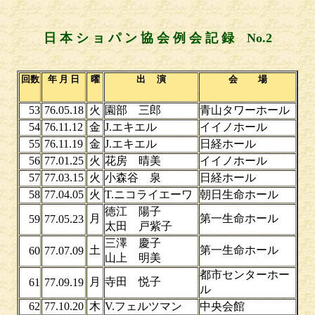
日 本 シ ョ パ ン 協 会 例 会 記 録 No.2
回数
年 月 日
曜
出 演
会 場
53
76.05.18
火
園部 三郎
青山タワーホール
54
76.11.12
金
J.エキエル
イイノホール
55
76.11.19
金
J.エキエル
日経ホール
56
77.01.25
火
花房 晴美
イイノホール
57
77.03.15
火
小森谷 泉
日経ホール
58
77.04.05
火
T.ニコライエーワ
朝日生命ホール
徳江 陽子
月
第一生命ホール
59
77.05.23
太田 戸紫子
三澤 慶子
土
第一生命ホール
60
77.07.09
山上 明美
都市センターホー
月
寺田 悦子
61
77.09.19
ル
62
77.10.20
木
V.フェルツマン
中央会館