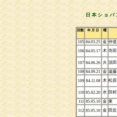
日 本 シ ョ パ 
回数
年 月 日
曜
105
84.03.25
金
仲道
木
寺田
106
84.05.17
火
須田
107
84.06.26
108
84.09.21
金
遠藤
木
松
109
84.11.08
水
田
110
85.02.20
111
85.05.10
金
東
金
田
112
85.05.10