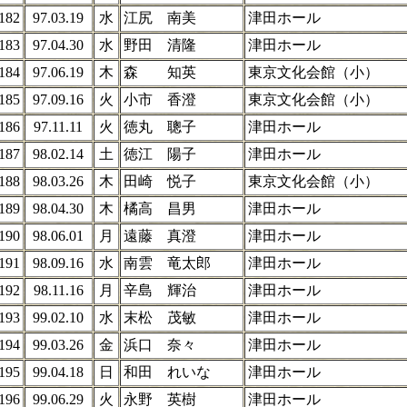
182
97.03.19
水
江尻 南美
津田ホール
183
97.04.30
水
野田 清隆
津田ホール
184
97.06.19
木
森 知英
東京文化会館（小）
185
97.09.16
火
小市 香澄
東京文化会館（小）
186
97.11.11
火
徳丸 聰子
津田ホール
187
98.02.14
土
徳江 陽子
津田ホール
188
98.03.26
木
田崎 悦子
東京文化会館（小）
189
98.04.30
木
橘高 昌男
津田ホール
190
98.06.01
月
遠藤 真澄
津田ホール
191
98.09.16
水
南雲 竜太郎
津田ホール
192
98.11.16
月
辛島 輝治
津田ホール
193
99.02.10
水
末松 茂敏
津田ホール
194
99.03.26
金
浜口 奈々
津田ホール
195
99.04.18
日
和田 れいな
津田ホール
196
99.06.29
火
永野 英樹
津田ホール