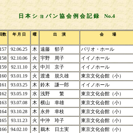
日 本 シ ョ パ ン 協 会 例 会 記 録 No.4
回数
年 月 日
曜
出 演
会 場
157
92.06.25
木
遠藤 郁子
バリオ・ホール
158
92.10.06
火
宇野 周子
イイノホール
159
92.11.10
火
中川 京子
イイノホール
160
93.01.19
火
渡邊 規久雄
東京文化会館（小）
161
93.03.25
木
鈴木 謙一郎
イイノホール
162
93.05.19
水
浅野 繁
東京文化会館（小）
163
93.07.08
木
横山 幸雄
東京文化会館（小）
164
93.10.28
木
永井 幸枝
東京文化会館（小）
165
93.11.23
火
中沖 玲子
東京文化会館（小）
166
94.02.10
木
鵜木 日土実
東京文化会館（小）