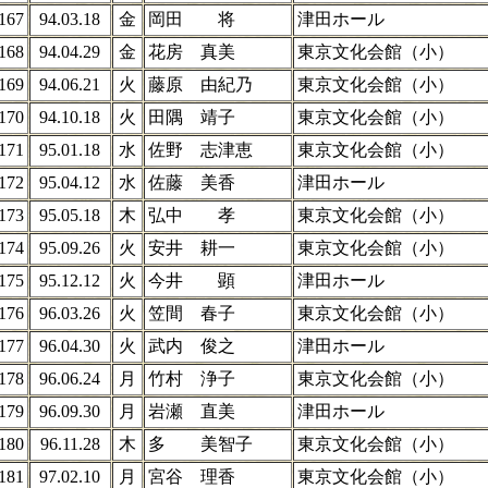
167
94.03.18
金
岡田 将
津田ホール
168
94.04.29
金
花房 真美
東京文化会館（小）
169
94.06.21
火
藤原 由紀乃
東京文化会館（小）
170
94.10.18
火
田隅 靖子
東京文化会館（小）
171
95.01.18
水
佐野 志津恵
東京文化会館（小）
172
95.04.12
水
佐藤 美香
津田ホール
173
95.05.18
木
弘中 孝
東京文化会館（小）
174
95.09.26
火
安井 耕一
東京文化会館（小）
175
95.12.12
火
今井 顕
津田ホール
176
96.03.26
火
笠間 春子
東京文化会館（小）
177
96.04.30
火
武内 俊之
津田ホール
178
96.06.24
月
竹村 浄子
東京文化会館（小）
179
96.09.30
月
岩瀬 直美
津田ホール
180
96.11.28
木
多 美智子
東京文化会館（小）
181
97.02.10
月
宮谷 理香
東京文化会館（小）