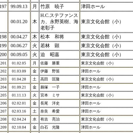
197
99.09.13
月
竹原 暁子
津田ホール
H.C.ステファンス
00.01.20
木
カ、永野英樹、海
東京文化会館（小）
老彰子
198
00.04.27
木
松本 和将
東京文化会館（小）
199
00.06.27
火
若林 顕
東京文化会館（小）
200
00.09.05
火
迫 昭嘉
東京文化会館（小）
201
01.02.05
月
佐藤 勝重
東京文化会館（小）
202
01.03.09
金
伊藤 野笛
津田ホール
203
01.04.28
土
高田 匡隆
東京文化会館（小）
204
01.09.21
金
鵜塚 一子
津田ホール
205
01.11.13
火
宮本 ミサ
東京文化会館（小）
206
02.02.01
金
長尾 洋史
津田ホール
207
02.03.16
土
奈良 希愛
津田ホール
208
02.04.24
水
有吉 亮治
東京文化会館（小）
209
02.10.04
金
白石 光隆
津田ホール