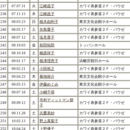
237
07.07.31
火
江崎昌子
カワイ表参道２Ｆ・パウゼ
238
07.11.15
木
江崎昌子
カワイ表参道２Ｆ・パウゼ
239
08.03.23
日
植木由利子
東京文化会館小ホール
240
08.05.17
土
矢島愛子
カワイ表参道２Ｆ・パウゼ
241
08.07.12
土
塩見貴子
カワイ表参道２Ｆ・パウゼ
242
08.10.03
金
前田拓郎
トッパンホール
243
08.10.18
土
楠原祥子
カワイ表参道２Ｆ・パウゼ
244
09.01.17
土
根津理恵子
浜離宮朝日ホール
245
09.02.21
土
小田裕之
カワイ表参道２Ｆ・パウゼ
246
09.04.23
木
菊地裕介
東京文化会館小ホール
247
09.05.15
金
伊藤めぐみ
東京文化会館小ホール
248
09.07.18
土
小嶋千尋
カワイ表参道２Ｆ・パウゼ
市村ディットマン朋
249
09.09.12
土
カワイ表参道２Ｆ・パウゼ
子
250
09.11.28
土
志鷹美紗
カワイ表参道２Ｆ・パウゼ
251
10.02.13
土
野上真梨子
カワイ表参道２Ｆ・パウゼ
252
10.04.24
土
上野優子
カワイ表参道２Ｆ・パウゼ