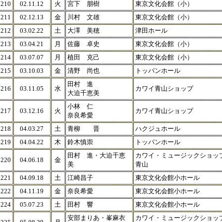
210
02.11.12
火
宮下 朋樹
東京文化会館（小）
211
02.12.13
金
川村 文雄
東京文化会館（小）
212
03.02.22
土
大澤 美穂
津田ホール
213
03.04.21
月
佐藤 卓史
東京文化会館（小）
214
03.07.07
月
植田 克己
東京文化会館（小）
215
03.10.03
金
清野 尚也
トッパンホール
田村 進
216
03.11.05
水
カワイ青山ショップ
大迫千恵美
小林 仁
217
03.12.16
火
カワイ青山ショップ
奈良希愛
218
04.03.27
土
青柳 晋
ハクジュホール
219
04.04.22
木
鈴木慎崇
トッパンホール
田村 進・大迫千恵
カワイ・ミュージックショッ
220
04.06.18
金
美
青山
221
04.09.18
土
江崎昌子
東京文化会館小ホール
222
04.11.19
金
奈良希愛
東京文化会館小ホール
224
05.07.23
土
田村 響
東京文化会館小ホール
安部まりあ・峯麻衣
カワイ・ミュージックショッ