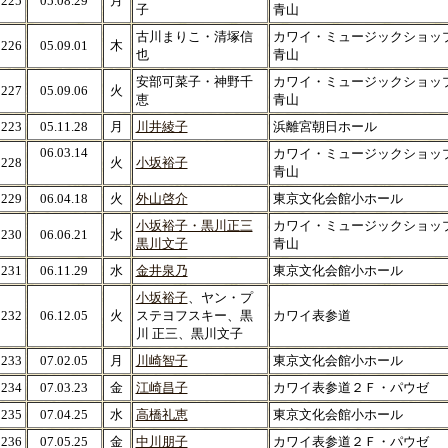
225
05.08.29
月
子
青山
古川まりこ・清塚信
カワイ・ミュージックショッ
226
05.09.01
木
也
青山
安部可菜子・神野千
カワイ・ミュージックショッ
227
05.09.06
火
恵
青山
223
05.11.28
月
川井綾子
浜離宮朝日ホール
06.03.14
カワイ・ミュージックショッ
228
火
小坂裕子
青山
229
06.04.18
火
外山啓介
東京文化会館小ホール
小坂裕子・黒川正三
カワイ・ミュージックショッ
230
06.06.21
水
黒川文子
青山
231
06.11.29
水
金井泉乃
東京文化会館小ホール
小坂裕子
、ヤン・プ
232
06.12.05
火
ステヨフスキー、黒
カワイ表参道
川 正三、黒川文子
233
07.02.05
月
川崎智子
東京文化会館小ホール
234
07.03.23
金
江崎昌子
カワイ表参道２Ｆ・パウゼ
235
07.04.25
水
高橋礼恵
東京文化会館小ホール
236
07.05.25
金
中川朋子
カワイ表参道２Ｆ・パウゼ