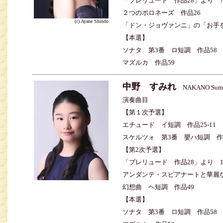
「プレリュード 作品28」より 7
２つのポロネーズ 作品26
(c) Ayane Shindo
「ドン・ジョヴァンニ」の「お手
【本選】
ソナタ 第3番 ロ短調 作品58
マズルカ 作品59
中野 すみれ
NAKANO Sum
演奏曲目
【第１次予選】
エチュード イ短調 作品25-11
スケルツォ 第3番 嬰ハ短調 作
【第2次予選】
「プレリュード 作品28」より 1
アンダンテ・スピアナートと華麗な
幻想曲 ヘ短調 作品49
【本選】
ソナタ 第3番 ロ短調 作品58