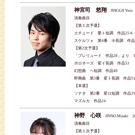
神宮司 悠翔
JINGUJI Yu
演奏曲目
【第１次予選】
エチュード 嬰ト短調 作品25-6
スケルツォ 第4番 ホ長調 作品
【第2次予選】
「プレリュード 作品28」より 1
ポロネーズ 変イ長調 作品53
幻想曲 ヘ短調 作品49
即興曲 第3番 変ト長調 作品5
【本選】
ソナタ 第2番 変ロ短調 作品3
マズルカ 作品24
神野 心咲
JINNO Misaki
演奏曲目
【第１次予選】