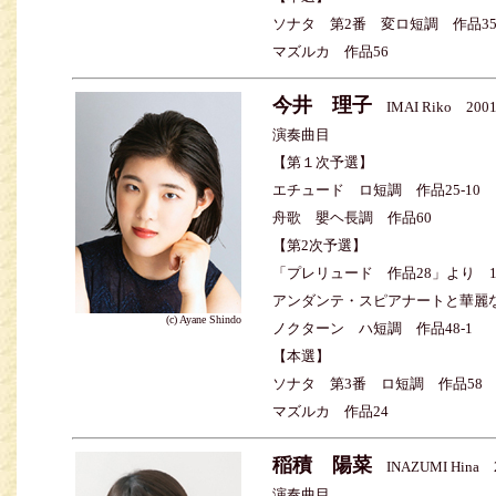
ソナタ 第2番 変ロ短調 作品3
マズルカ 作品56
今井 理子
IMAI Riko 20
演奏曲目
【第１次予選】
エチュード ロ短調 作品25-10
舟歌 嬰ヘ長調 作品60
【第2次予選】
「プレリュード 作品28」より 1
アンダンテ・スピアナートと華麗な
(c) Ayane Shindo
ノクターン ハ短調 作品48-1
【本選】
ソナタ 第3番 ロ短調 作品58
マズルカ 作品24
稲積 陽菜
INAZUMI Hina
演奏曲目