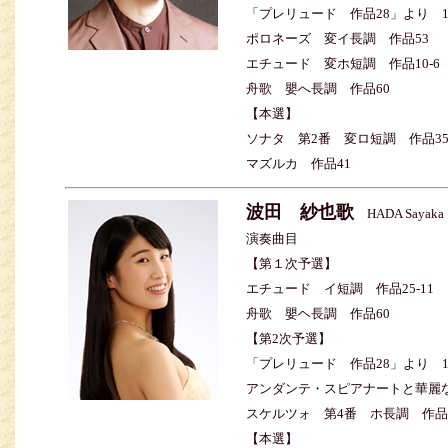
「プレリュード 作品28」より 1
ポロネーズ 変イ長調 作品53
エチュード 変ホ短調 作品10-6
舟歌 嬰へ長調 作品60
【本選】
ソナタ 第2番 変ロ短調 作品3
マズルカ 作品41
波田 紗也歌
HADA Sayak
演奏曲目
【第１次予選】
エチュード イ短調 作品25-11
舟歌 嬰ヘ長調 作品60
【第2次予選】
「プレリュード 作品28」より 1
アンダンテ・スピアナートと華麗な
スケルツォ 第4番 ホ長調 作品
【本選】