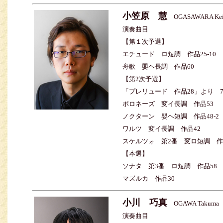
小笠原 慧
OGASAWARA K
演奏曲目
【第１次予選】
エチュード ロ短調 作品25-10
舟歌 嬰ヘ長調 作品60
【第2次予選】
「プレリュード 作品28」より 7
ポロネーズ 変イ長調 作品53
ノクターン 嬰ヘ短調 作品48-2
ワルツ 変イ長調 作品42
スケルツォ 第2番 変ロ短調 作
【本選】
ソナタ 第3番 ロ短調 作品58
マズルカ 作品30
小川 巧真
OGAWA Takum
演奏曲目