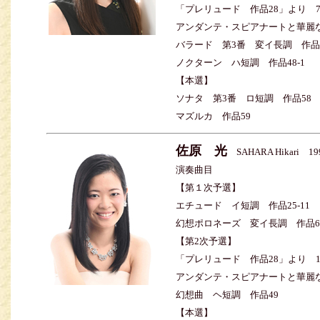
「プレリュード 作品28」より 7
アンダンテ・スピアナートと華麗な
バラード 第3番 変イ長調 作品
ノクターン ハ短調 作品48-1
【本選】
ソナタ 第3番 ロ短調 作品58
マズルカ 作品59
佐原 光
SAHARA Hikari 
演奏曲目
【第１次予選】
エチュード イ短調 作品25-11
幻想ポロネーズ 変イ長調 作品6
【第2次予選】
「プレリュード 作品28」より 1
アンダンテ・スピアナートと華麗な
幻想曲 ヘ短調 作品49
【本選】