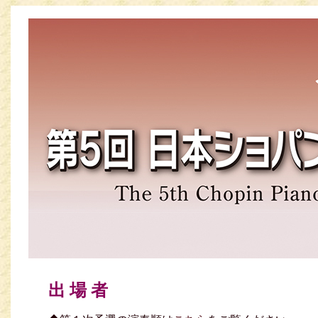
出 場 者