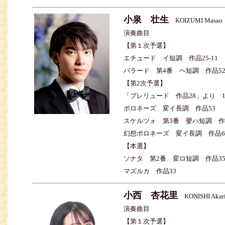
小泉 壮生
KOIZUMI Masa
演奏曲目
【第１次予選】
エチュード イ短調 作品25-11
バラード 第4番 ヘ短調 作品5
【第2次予選】
「プレリュード 作品28」より 1
ポロネーズ 変イ長調 作品53
スケルツォ 第3番 嬰ハ短調 作
幻想ポロネーズ 変イ長調 作品6
【本選】
ソナタ 第2番 変ロ短調 作品3
マズルカ 作品33
小西 杏花里
KONISHI Ak
演奏曲目
【第１次予選】