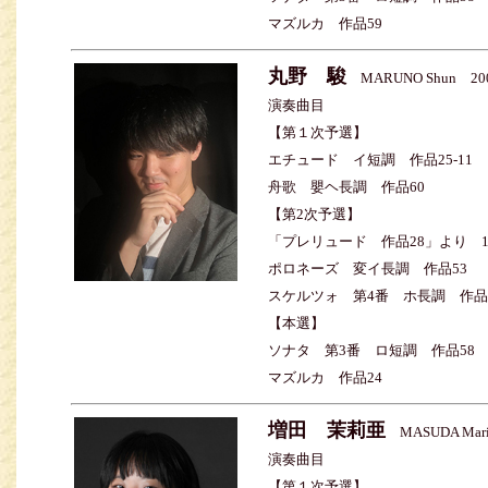
マズルカ 作品59
丸野 駿
MARUNO Shun 2
演奏曲目
【第１次予選】
エチュード イ短調 作品25-11
舟歌 嬰ヘ長調 作品60
【第2次予選】
「プレリュード 作品28」より 1
ポロネーズ 変イ長調 作品53
スケルツォ 第4番 ホ長調 作品
【本選】
ソナタ 第3番 ロ短調 作品58
マズルカ 作品24
増田 茉莉亜
MASUDA Mar
演奏曲目
【第１次予選】