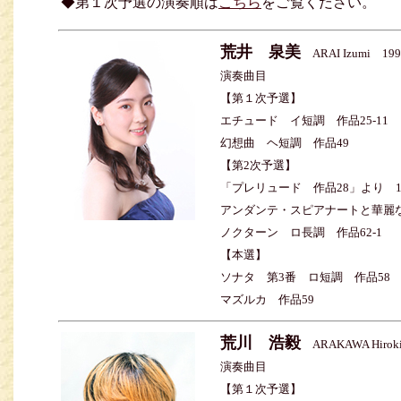
◆第１次予選の演奏順は
こちら
をご覧ください。
荒井 泉美
ARAI Izumi 1
演奏曲目
【第１次予選】
エチュード イ短調 作品25-11
幻想曲 ヘ短調 作品49
【第2次予選】
「プレリュード 作品28」より 1
アンダンテ・スピアナートと華麗な
ノクターン ロ長調 作品62-1
【本選】
ソナタ 第3番 ロ短調 作品58
マズルカ 作品59
荒川 浩毅
ARAKAWA Hiro
演奏曲目
【第１次予選】