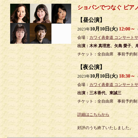
ショパンでつなぐ ピア
【昼公演】
10月10日(火)
12:00～
2023年
（
会場：
カワイ表参道 コンサート
出演：木米 真理恵、矢島 愛子、岸
チケット：全自由席 事前予約制 
【夜公演】
10月10日(火)
18:30～
2023年
（
会場：
カワイ表参道 コンサート
出演：三木香代、東誠三
チケット：全自由席 事前予約制 
詳細はこちらから
好評のうち終了いたしました。