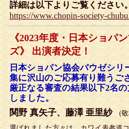
詳細は以下よりご覧ください
https://www.chopin-society-chubu
《2023年度・日本ショパ
ズ》 出演者決定！
日本ショパン協会パウゼシリ
集に沢山のご応募有り難うご
厳正なる審査の結果以下2名
しました。
関野 真矢子、藤澤 亜里紗
(敬称
選ばれました方々は、カワイ表参道