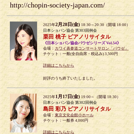
http://chopin-society-japan.com/
2月28日(金)
2025年
18:30～20:30（開場 18:00）
日本ショパン協会 第303回例会
栗田 桃子 ピアノリサイタル
《日本ショパン協会パウゼシリーズ Vol.54》
会場：
カワイ表参道コンサートサロン「パウゼ」
チケット：一般(全自由席・税込み) 3,500円
詳細はこちらから
好評のうち終了いたしました。
1月17日(金)
2025年
19:00～（開場 18:30）
日本ショパン協会 第302回例会
島田 彩乃 ピアノリサイタル
会場：
東京文化会館小ホール
チケット：一般券 4,000円
詳細はこちらから