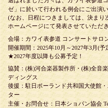
選ばれました方々は、カワイ表参道
ゼ」に於いて行われる例会にご出演
(なお、日程につきましては、決まり
ホームページにて発表させていただき
会場：カワイ表参道 コンサートサロ
開催期間：2025年10月～2027年3月(予
★2027年度以降も公募予定！
協賛：(株)河合楽器製作所・(株)全音
ディングス
後援：駐日ポーランド共和国大使館・
ター
主催・お問合せ：日本ショパン協会 Tel.03(