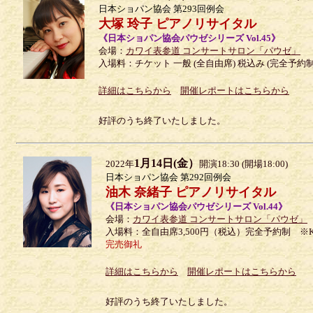
日本ショパン協会 第293回例会
大塚 玲子 ピアノリサイタル
《日本ショパン協会パウゼシリーズ Vol.45》
会場：
カワイ表参道 コンサートサロン「パウゼ」
入場料：チケット 一般 (全自由席) 税込み (完全予約制) 
詳細はこちらから
開催レポートはこちらから
好評のうち終了いたしました。
1月14日(金）
2022年
開演18:30 (開場18:00)
日本ショパン協会 第292回例会
油木 奈緒子 ピアノリサイタル
《日本ショパン協会パウゼシリーズ Vol.44》
会場：
カワイ表参道 コンサートサロン「パウゼ」
入場料：全自由席3,500円（税込）完全予約制 ※
完売御礼
詳細はこちらから
開催レポートはこちらから
好評のうち終了いたしました。