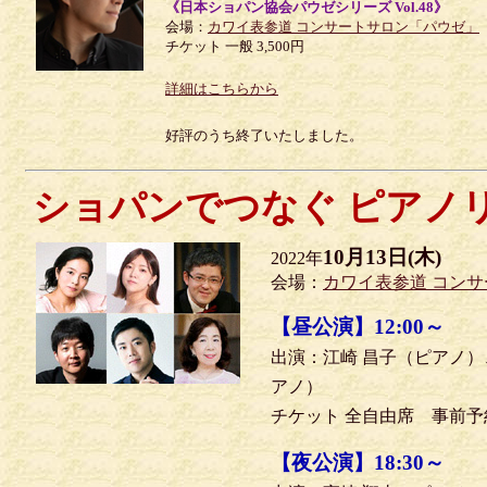
《日本ショパン協会パウゼシリーズ Vol.48》
会場：
カワイ表参道 コンサートサロン「パウゼ」
チケット 一般 3,500円
詳細はこちらから
好評のうち終了いたしました。
ショパンでつなぐ ピアノ
10月13日(木)
2022年
会場：
カワイ表参道 コン
【昼公演】12:00～
出演：江崎 昌子（ピアノ）
アノ）
チケット 全自由席 事前予約制
【夜公演】18:30～