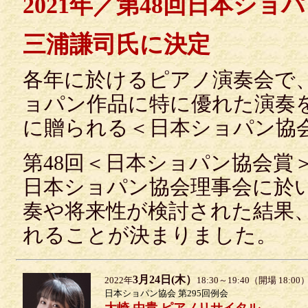
2021年／第48回日本シ
三浦謙司氏に決定
各年に於けるピアノ演奏会で
ョパン作品に特に優れた演奏
に贈られる＜日本ショパン協
第48回＜日本ショパン協会賞
日本ショパン協会理事会に於
奏や将来性が検討された結果
れることが決まりました。
3月24日(木）
2022年
18:30～19:40（開場 18:00
日本ショパン協会 第295回例会