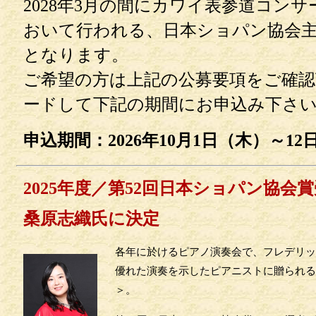
2028年3月の間にカワイ表参道コン
おいて行われる、日本ショパン協会
となります。
ご希望の方は上記の公募要項をご確
ードして下記の期間にお申込み下さ
申込期間：2026年10月1日（木）～1
2025年度／第52回日本ショパン協会
桑原志織氏に決定
各年に於けるピアノ演奏会で、フレデリッ
優れた演奏を示したピアニストに贈られる
＞。