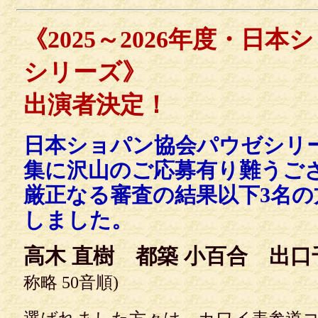
《2025～2026年度・日
シリーズ》
出演者決定！
日本ショパン協会パウゼシリ
集に沢山のご応募有り難うご
厳正なる審査の結果以下3名
しました。
高木 直樹 都築 小百合 出口
称略 50音順)