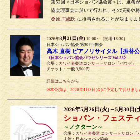
第52回＜日本ショパン協会賞＞は、選考が
協会理事会に於いて行われ、その演奏や将
桑原 志織氏
に授与されることが決まりま
8月21日(金)
2026年
19:00～（開場 18:30）
日本ショパン協会 第307回例会
高木 直樹 ピアノリサイタル【振替
《日本ショパン協会パウゼシリーズ Vol.58》
会場：
カワイ表参道コンサートサロン「パウゼ」
チケット：一般 3,500円
詳細はこちらから
※本公演は、2026年4月3日(金)に予定しており
2026年5月26日(火)～5月30日(
ショパン・フェスティバル
～ノクターン～
会場：
カワイ表参道 コンサートサロン「
主催：日本ショパン協会