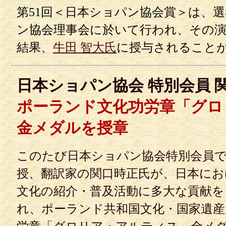
第51回＜日本ショパン協会賞＞は、選
ン協会理事会に於いて行われ、その
結果、
牛田 智大氏
に授与されること
日本ショパン協会 特別会員 
ポーランド文化功労章「グロ
金メダルを授章
このたび日本ショパン協会特別会員で
授、翻訳家の関口時正氏が、日本に
文化の紹介・普及活動に多大な貢献
れ、ポーランド共和国文化・国家遺産