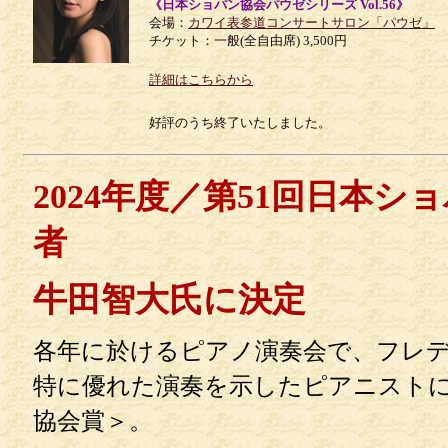
《日本ショパン協会パウゼシリーズ Vol.56》
会場：
カワイ表参道コンサートサロン「パウゼ」
チケット：一般(全自由席) 3,500円
詳細はこちらから
好評のうち終了いたしました。
2024年度／第51回日本シ
者
牛田智大氏に決定
各年に於けるピアノ演奏会で、フレ
特に優れた演奏を示したピアニスト
協会賞＞。