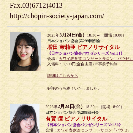
Fax.03(6712)4013
http://chopin-society-japan.com/
3月24日(金）
2023年
18:30～（開場 18:00）
日本ショパン協会 第299回例会
増田 茉莉亜 ピアノリサイタル
《日本ショパン協会パウゼシリーズ Vol.51》
会場：
カワイ表参道 コンサートサロン「パウゼ」
入場料：3,500円(全自由席) ※事前予約制
詳細はこちらから
好評のうち終了いたしました。
2月24日(金）
2023年
18:30～（開場 18:00）
日本ショパン協会 第298回例会
有賀 瞳 ピアノリサイタル
《日本ショパン協会パウゼシリーズ Vol.50》
会場：
カワイ表参道 コンサートサロン「パウゼ」