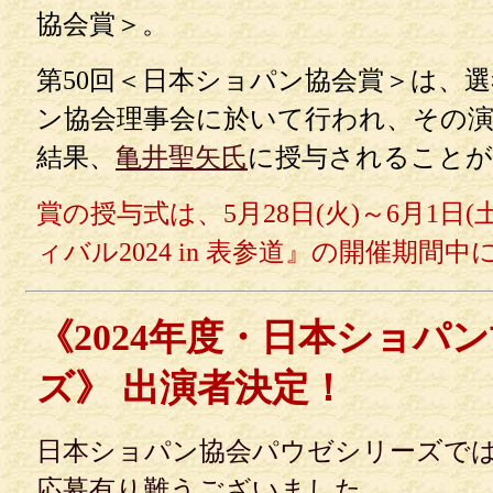
協会賞＞。
第50回＜日本ショパン協会賞＞は、選
ン協会理事会に於いて行われ、その
結果、
亀井聖矢氏
に授与されることが
賞の授与式は、5月28日(火)～6月1日
ィバル2024 in 表参道』の開催期間
《2024年度・日本ショパ
ズ》 出演者決定！
日本ショパン協会パウゼシリーズで
応募有り難うございました。