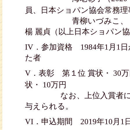
員、日本ショパン協会常務理
青柳いづみこ、 江崎昌
楊 麗貞（以上日本ショパン
IV．参加資格 1984年1月1
た者
V．表彰 第１位 賞状・ 30万
状・ 10万円
なお、上位入賞者には協
与えられる。
VI．申込期間 2019年10月