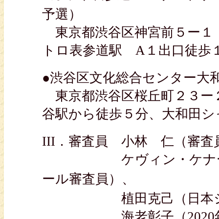
予選）
東京都渋谷区神宮前５ー１ TEL. 0
トロ表参道駅 A１出口徒歩
●渋谷区文化総合センター大和
東京都渋谷区桜丘町２３ー２１ TEL.
谷駅から徒歩５分、大和田シ
III．審査員 小林 仁（審
ケヴィン・ケナー（20
ール審査員）、
植田克己（日本ショパ
海老彰子（2020年シ