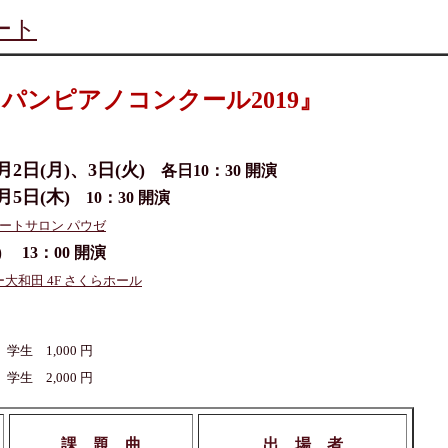
ート
ョパンピアノコンクール2019』
月2日(月)、3日(火)
各日10：30 開演
月5日(木)
10：30 開演
サートサロン パウゼ
)
13：00 開演
大和田 4F さくらホール
学生 1,000 円
生 2,000 円
課 題 曲
出 場 者