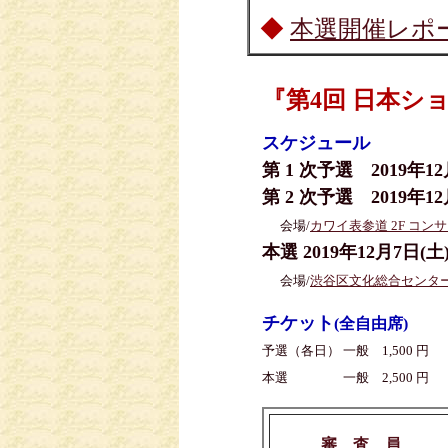
◆
本選開催レポ
『第4回 日本シ
スケジュール
第 1 次予選 2019年12
第 2 次予選 2019年12
会場/
カワイ表参道 2F コン
本選 2019年12月7日(土
会場/
渋谷区文化総合センター
チケット
(全自由席)
予選（各日） 一般 1,500 円 
本選 一般 2,500 円 学
審 査 員