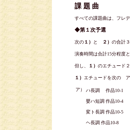
課 題 曲
すべての課題曲は、フレ
◆第１次予選
次の
１）
と
２）
の合計
演奏時間は合計15分程度
但し、
１）
のエチュード
１）
エチュードを次の 
ア）
ハ長調 作品10-1
嬰ハ短調 作品10-4
変ト長調 作品10-5
ヘ長調 作品10-8