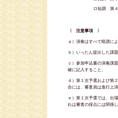
ロ短調 第
〈 注意事項 〉
ａ）演奏はすべて暗譜に
ｂ）いったん提出した課
ｃ）参加申込書の演奏課
確に記入すること。
ｄ）第１次予選および第
合には、審査員は進行上
ｅ）第１次予選では、出
れは審査の採点には関係