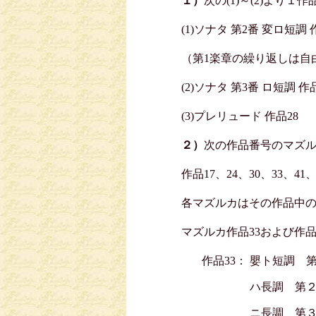
１）
次の(1)～(2)より１
(1)ソナタ 第2番 変ロ短調 
（第1楽章の繰り返しは自
(2)ソナタ 第3番 ロ短調
(3)プレリュード 作品28
２）
次の作品番号のマズ
作品17、24、30、33、41、
各マズルカはその作品中
マズルカ作品33および作
作品33：
嬰ト短調 
ハ長調 第
ニ長調 第