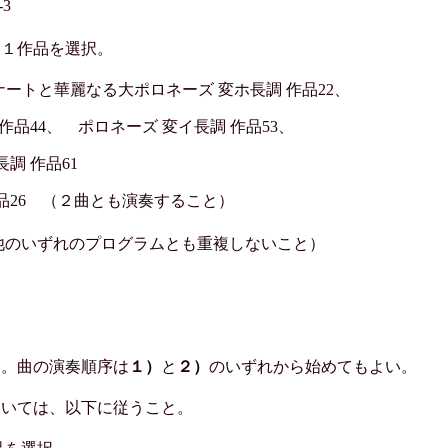
3
り１作品を選択。
ートと華麗なる大ポロネーズ 変ホ長調 作品22、
作品44、 ポロネーズ 変イ長調 作品53、
調 作品61
品26 （２曲とも演奏すること）
他のいずれのプログラムとも重複しないこと）
る。曲の演奏順序は
１）
と
２）
のいずれから始めてもよい。
ついては、以下に従うこと。