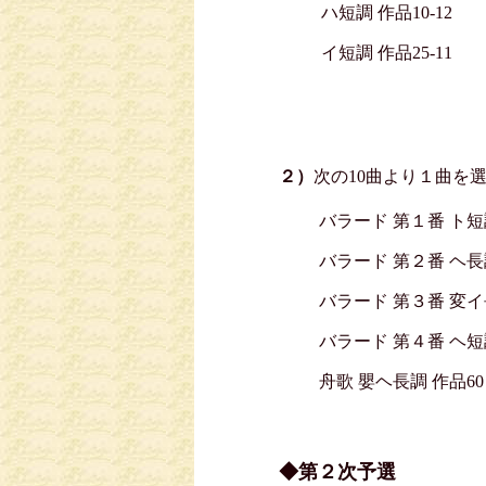
ハ短調 作品10-12
イ短調 作品25-11
２）
次の10曲より１曲を
バラード 第１番 ト短
バラード 第２番 ヘ長
バラード 第３番 変イ
バラード 第４番 ヘ短
舟歌 嬰ヘ長調 作品60
◆第２次予選