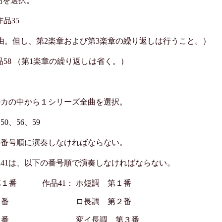
作品を選択。
作品35
由。但し、第2楽章および第3楽章の繰り返しは行うこと。）
 作品58 （第1楽章の繰り返しは省く。）
ルカの中から１シリーズ全曲を選択。
50、56、59
の番号順に演奏しなければならない。
品41は、以下の番号順で演奏しなければならない。
第１番
作品41：
ホ短調 第１番
２番
ロ長調 第２番
３番
変イ長調 第３番