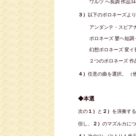
ワルツ ヘ長調 作品34-
３）
以下のポロネーズよ
アンダンテ・スピアナ
ポロネーズ 嬰ヘ短調 
幻想ポロネーズ 変イ長
２つのポロネーズ 作
４）
任意の曲を選択。 （
◆本選
次の
１）
と
２）
を演奏す
但し、
２）
のマズルカに