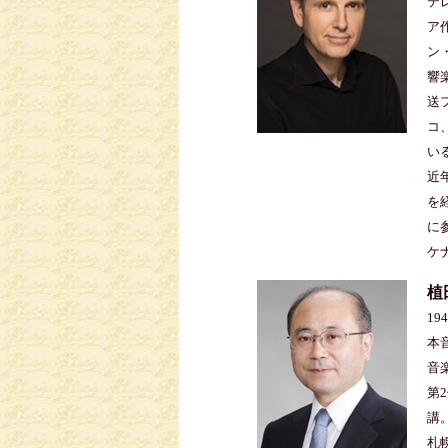
テ
ア
ン
響
送
コ
い
近
を
に
ケ
植
1
本
音
第
講
札