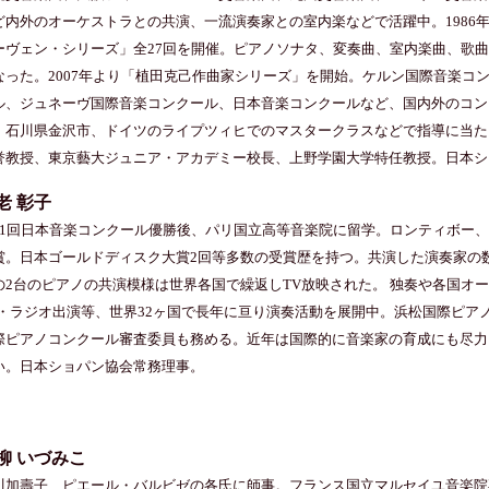
ど内外のオーケストラとの共演、一流演奏家との室内楽などで活躍中。1986年
ーヴェン・シリーズ」全27回を開催。ピアノソナタ、変奏曲、室内楽曲、歌
なった。2007年より「植田克己作曲家シリーズ」を開始。ケルン国際音楽コ
ル、ジュネーヴ国際音楽コンクール、日本音楽コンクールなど、国内外のコン
、石川県金沢市、ドイツのライプツィヒでのマスタークラスなどで指導に当た
誉教授、東京藝大ジュニア・アカデミー校長、上野学園大学特任教授。日本シ
老 彰子
41回日本音楽コンクール優勝後、パリ国立高等音楽院に留学。ロンティボー
賞。日本ゴールドディスク大賞2回等多数の受賞歴を持つ。共演した演奏家の
の2台のピアノの共演模様は世界各国で繰返しTV放映された。 独奏や各国オ
V・ラジオ出演等、世界32ヶ国で長年に亘り演奏活動を展開中。浜松国際ピア
際ピアノコンクール審査委員も務める。近年は国際的に音楽家の育成にも尽力
い。日本ショパン協会常務理事。
柳 いづみこ
川加壽子、ピエール・バルビゼの各氏に師事。フランス国立マルセイユ音楽院