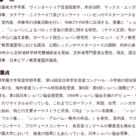
京藝術大学卒業、ヴィンタートゥア音楽院留学。米谷治郎、マックス・エッガ
師事。タチアナ・ニコラーエワ及びコンラート・ハンゼンのマスターコースを
、室内楽、伴奏等の演奏活動を行い、NHKTV/FM等に出演する。著書に『シ
）、『ショパンによるバロック音楽の受容に関する研究』（ヤマス文房）等が
を中心に論文多数。ポーランド国立ショパン研究所、ヨーロッパ・ピアノ教育
ノ教育連盟等における講演、公開レッスンやマスターコースの講師、内外の多
010年から文科省科学研究費補助金を受給。文科省専門委員を歴任。現在、国
理事、日本ピアノ教育連盟評議員。
 麗貞
朋学園大学音楽学部卒業。 第14回全日本学生音楽コンクール・小学校の部全国
ル第1位、海外派遣コンクール特別表彰受賞、第8回・第9回ショパン国際ピア
得る。第1回日本ショパン協会賞受賞。1968年ショパン協会主催のデビュー
くのリサイタルを行っている。これまでにポーランド、米国、台湾、シンガポ
を始め、殆どの主要オーケストラと共演。CDは「ショパン名曲集」、「ショパ
：ワルツ集」、「ショパン・アルバム―晩年の作品」）を発売。 室内楽、マ
ーコンサート、プロデュースコンサート、各音楽コンクールの審査員を務める
学園大学において、後進の指導にもあたっている。日本ショパン協会理事。