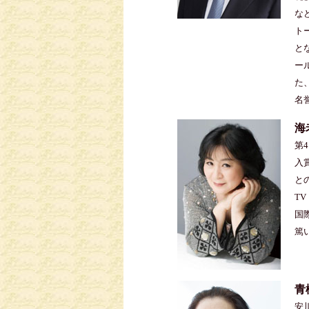
な
ト
と
ー
た
名
海
第
入
と
T
国
篤
青
安