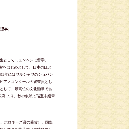
会理事）
生としてミュンヘンに留学。
N響をはじめとして、日本のほと
95年にはワルシャワのショパン
ピアノコンクールの審査員とし
として、最高位の文化勲章であ
閣府)より、秋の叙勲で瑞宝中綬章
賞、ポロネーズ賞の受賞）、国際