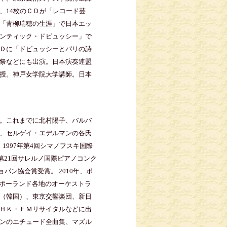
、14枚のＣＤが「レコード芸
「青柳瑞穂の生涯」で日本エッ
ンティック・ドビュッシー」で
Ｄに「ドビュッシーとパリの詩
祭などにも出演。日本演奏連盟
授。神戸女学院大学講師。日本
。これまでに北村陽子、バルバ
、セルゲイ・エデルマンの各氏
1997年第4回シマノフスキ国際
第21回サレルノ国際ピアノコンク
パン協会賞受賞。 2010年、ポ
。ポーランド各地のオーケストラ
（韓国）、東京交響楽団、新日
ＨＫ・ＦＭリサイタルなどに出
ンのエチュード全曲集、マズル