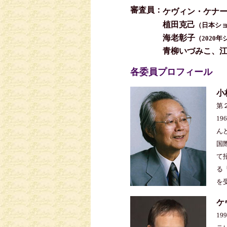
審査員：
ケヴィン・ケナ
植田克己
（日本ショ
海老彰子
（2020
青柳いづみこ、江
各委員プロフィール
小
第
1
ん
国
て
る
を
ケ
1