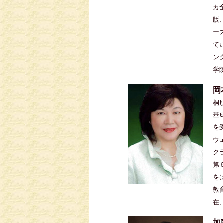
カ
版
ー
て
ン
学
岡
桐
基
を
ウ
ク
第
を
教
在
加