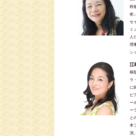
程
術
セ
ミ
人
理
シ
江
桐
ラ
に
ピ
ー
ー
と
本
演