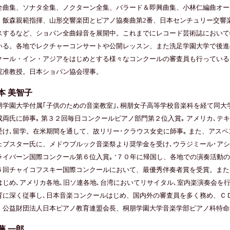
全曲集、ソナタ全集、ノクターン全集、バラード＆即興曲集、小林仁編曲オー
、飯森親範指揮、山形交響楽団とピアノ協奏曲第2番、日本センチュリー交響
スするなど、ショパン全曲録音を展開中。これまでにレコード芸術誌において
いる。各地でレクチャーコンサートや公開レッスン、また洗足学園大学で後進
クール・イン・アジアをはじめとする様々なコンクールの審査員も行っている
院准教授。日本ショパン協会理事。
本 美智子
朋学園大学付属｢子供のための音楽教室｣､桐朋女子高等学校音楽科を経て同大
成両氏に師事｡ 第３２回毎日コンクールピアノ部門第２位入賞｡ アメリカ､テ
受け､留学。在米期間を通して、故リリー･クラウス女史に師事｡ また、アス
ェブスター氏に、メドウブルック音楽祭より奨学金を受け､ウラジミール･アシ
ライバーン国際コンクール第６位入賞｡ ‘７０年に帰国し、各地での演奏活動
６回チャイコフスキー国際コンクールにおいて、最優秀伴奏者賞を受賞。また
はじめ､アメリカ各地､旧ソ連各地､台湾においてリサイタル､室内楽演奏会を行
育に深く従事し､日本音楽コンクールはじめ、国内外の審査員を多く務め、Ｃ
、公益財団法人日本ピアノ教育連盟会長、桐朋学園大学音楽学部ピアノ科特命
藤 一郎