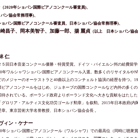
ー
（2020年ショパン国際ピアノコンクール審査員)、
パン協会常務理事)、
年ショパン国際ピアノコンクール審査員、日本ショパン協会常務理事)、
崎昌子、岡本美智子、加藤一郎、揚 麗貞
（以上 日本ショパン協
林 仁
２５回日本音楽コンクール優勝・特賞受賞。ドイツ・バイエルン州の給費留学
960年ワルシャワショパン国際ピアノコンクール入選。数多くのリサイタルや
どのメジャーのオーケストラと40曲以上のコンチェルト協演の経歴を持つ。19
際ピアノコンクールをはじめ、ジュネーブの国際コンクールなど内外の多くの
招待されている。ポーランド政府よりポーランド文化へ大きな貢献をはたした
「グロリア・アルティス文化功労ゴールド勲章」を叙勲。2015年日本政府(内
受章。東京芸術大学名誉教授、日本ショパン協会会長 。
ヴィン・ケナー
990年ショパン国際ピアノコンクール（ワルシャワ）での最高位（同時に聴衆