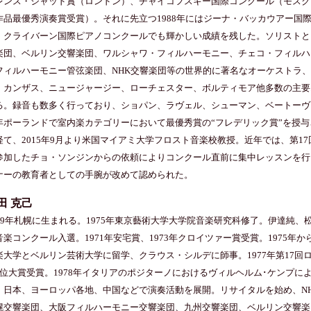
レンス・ジャッド賞（ロンドン）、チャイコフスキー国際コンクール（モスク
作品最優秀演奏賞受賞）。それに先立つ1988年にはジーナ・バッカウアー国際
・クライバーン国際ピアノコンクールでも輝かしい成績を残した。ソリストと
楽団、ベルリン交響楽団、ワルシャワ・フィルハーモニー、チェコ・フィルハ
フィルハーモニー管弦楽団、NHK交響楽団等の世界的に著名なオーケストラ
、カンザス、ニュージャージー、ローチェスター、ボルティモア他多数の主要
る。録音も数多く行っており、ショパン、ラヴェル、シューマン、ベートーヴ
年ポーランドで室内楽カテゴリーにおいて最優秀賞の“フレデリック賞”を授
経て、2015年9月より米国マイアミ大学フロスト音楽校教授。近年では、第1
参加したチョ・ソンジンからの依頼によりコンクール直前に集中レッスンを行
ナーの教育者としての手腕が改めて認められた。
田 克己
949年札幌に生まれる。1975年東京藝術大学大学院音楽研究科修了。伊達純、松
音楽コンクール入選。1971年安宅賞、1973年クロイツァー賞受賞。1975年か
楽大学とベルリン芸術大学に留学、クラウス・シルデに師事。1977年第17回
2位大賞受賞。1978年イタリアのポジターノにおけるヴィルヘルム･ケンプに
。日本、ヨーロッパ各地、中国などで演奏活動を展開。リサイタルを始め、N
幌交響楽団、大阪フィルハーモニー交響楽団、九州交響楽団、ベルリン交響楽