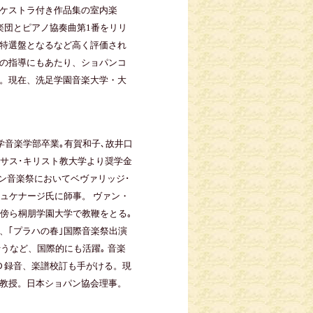
ケストラ付き作品集の室内楽
楽団とピアノ協奏曲第1番をリリ
特選盤となるなど高く評価され
の指導にもあたり、ショパンコ
。現在、洗足学園音楽大学・大
学音楽学部卒業｡有賀和子､故井口
キサス･キリスト教大学より奨学金
ペン音楽祭においてベヴァリッジ･
ュケナージ氏に師事。 ヴァン・
の傍ら桐朋学園大学で教鞭をとる｡
、｢プラハの春｣国際音楽祭出演
うなど、国際的にも活躍｡ 音楽
Ｄ録音、楽譜校訂も手がける。現
教授。日本ショパン協会理事。