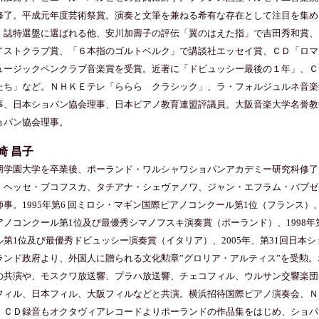
修了。平成元年度芸術祭賞。演奏と文筆を兼ねる希有な存在として注目を集め
」誌特選盤に選ばれる他、安川加壽子の評伝「翼のはえた指」で吉田秀和賞、
イストクラブ賞、「６本指のゴルトベルク」で講談社エッセイ賞、ＣＤ「ロマ
ュージックペンクラブ音楽賞を受賞。近著に「ドビュッシー最後の１年」、Ｃ
たち」など。ＮＨＫＥテレ「ららら クラシック」、ラ・フォルジュルネ音楽
事、日本ショパン協会理事、日本ピアノ教育連盟評議員。大阪音楽大学名誉教
ョパン協会理事。
崎 昌子
朋学園大学を卒業後、ポーランド・ワルシャワショパンアカデミー研究科修了
・ヘッセ・ブコフスカ、タチアナ・シェヴァノワ、ジャン・エフラム・バブゼ
師事。1995年第6 回ミロシ・マギン国際ピアノコンクール第1位（フランス）、
アノコンクール第1位及び最優秀シマノフスキ演奏賞（ポーランド）、1998年
ル第1位及び最優秀ドビュッシー演奏賞（イタリア）、2005年、第31回日本ショ
ランド政府より、外国人に贈られる文化勲章”グロリア・アルティス”を受勲
の共演や、モスクワ放送響、プラハ放送響、チェコフィル、ウルサン交響楽団
フィル、日本フィル、大阪フィルなどと共演。横浜招待国際ピアノ演奏会、Ｎ
。ＣＤ録音もオクタヴィアレコードよりポーランドの作品集をはじめ、ショパ