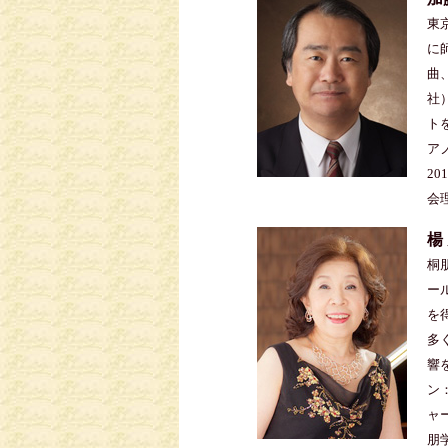
東
に
曲
社
ト
ア
2
会
楊
桐
ー
を
多
響
ン
ャ
朋