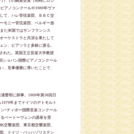
ワ）での銅賞受賞（同時にロシ
ピアノコンクールや1989年ヴァ
して、ハレ管弦楽団、ＢＢＣ交
ーモニー管弦楽団、ベルギー放
、また米国ではサンフランシス
オーケストラと共演を果たして
ェン、ピアソラと多岐に渡る。
与された。英国王立音楽大学教授
7回ショパン国際ピアノコンクール
い、見事優勝に導いたことで、
浦豊明に師事。1969年第38回日
ら1979年までドイツのデトモルト
ロン=ティボー国際音楽コンクール
よるベートーヴェンの講座を受
HK交響楽団、東京都交響楽団、
団、ドイツ・バッハゾリステン