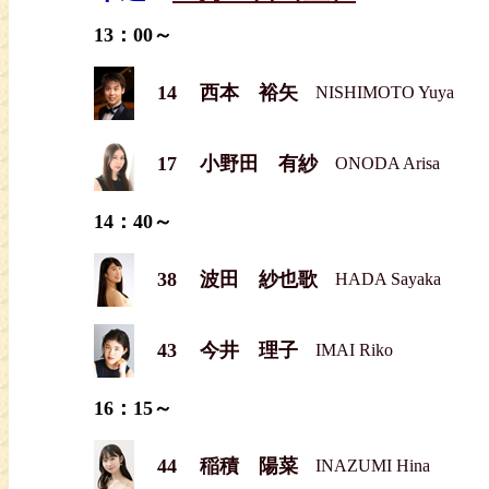
13：00～
14
西本 裕矢
NISHIMOTO Yuya
17
小野田 有紗
ONODA Arisa
14：40～
38
波田 紗也歌
HADA Sayaka
43
今井 理子
IMAI Riko
16：15～
44
稲積 陽菜
INAZUMI Hina